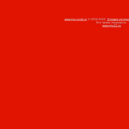
www.ppu-tools.ru
© 2009-2026.
Условия цитир
Все права защищены.
www.ppu21.ru