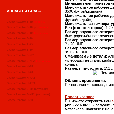
Минимальная производит
Максимальное рабочее д
АППАРАТЫ GRACO
3500 футов/кв.дюйм)
Максимальное рабочее да
футов/кв.дюйм)
Graco Reactor E-8p
Новинка
Максимальная температу
Graco Reactor E-10hp
Вес (с коллектором):
1,2 к
Новинка
Размер впускного отверст
Graсo Reactor E-10
Хит продаж
быстроразъёмное соедине
Graсo Reactor E-20
Размер впускного отверс
? - 20 UNF
Graco Reactor A-25
Размер впускного отверс
Graсo Reactor E-30
9/16 - 18 UNF
Graсo Reactor E-XP1
Смачиваемые детали:
Ал
углеродистая сталь, карби
Graсo Reactor E-XP2
Хит продаж
кольца
Graсo Reactor H-25
Размеры пистолета:
191 x 
Graco Reactor H-40
Graсo Reactor H-XP2
Область применения:
Graco Reactor H-XP3
Пеноизоляция жилых домов
Graco Reactor E-30i (автоном)
Graco Reactor E-XP2i (автоном)
Послать запрос
Graco Reactor H-50
Вы можете отправить нам
з
(495) 229-30-95
и получить
материала, наличию и цене